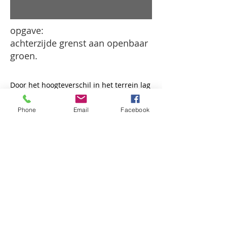
opgave:
achterzijde grenst aan openbaar
groen.
Door het hoogteverschil in het terrein lag
de woonkamer aan de achterzijde hoog
boven het maaiveld. De ingang naar de
Phone
Email
Facebook
garage aan de achterzijde was wel
handig, en is gehandhaafd. De
bestaande keerwand tussen voor en
achter terrein is naar boven doorgezet.
Hierdoor kon de nieuwe woonkamer ook
een royalereplafondhoogte krijgen dan
de bestaande woning.
©JUNI 2023 Maartje Kaper Architecte BNA
Arnhem